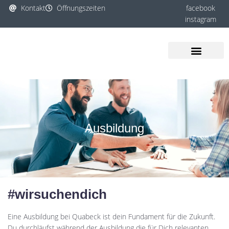
Kontakt
Öffnungszeiten
facebook
instagram
Ausbildung
#wirsuchendich
Eine Ausbildung bei Quabeck ist dein Fundament für die Zukunft.
Du durchläufst während der Ausbildung die für Dich relevanten